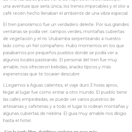
una aventura que sería única, los trenes impecables y el olor a
café recién hecho llenaban el ambiente de una vibra especial.
El tren panorámico fue un verdadero deleite. Por sus grandes
ventanas se podía ver: campos verdes, montañas cubiertas
de vegetación y el río Urubamba serpenteando a nuestro
lado como un fiel compañero. Hubo momentos en los que
pasábamos por pequeños pueblos donde se podía ver a
algunos locales pasteando. El personal del tren fue muy
amable, nos ofrecieron bebidas, snacks típicos y más
experiencias que te tocaran descubrir.
LLegamos a Aguas calientes, el viaje duro 3 horas aprox,
llegar al lugar fue como entrar a otro mundo. El pueblo tiene
las calles empedradas, se puede ver varios puestros de
artesanias y cafeterias y a todo el lugar lo rodean montañas y
algunas cubiertas de neblina. El guia muy amable nos dirigio
hasta el hotel.
Con la tarde libre, decidimos explorar un poco más: