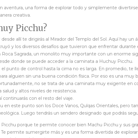
an aventura, una forma de explorar todo y simplemente divertirs
nera creativa.
huy Picchu?
sde allí te dirigirás al Mirador del Templo del Sol. Aquí hay un
uyó y los diversos desafíos que tuvieron que enfrentar durante e
Roca Sagrada, un monolito muy importante con un enorme signific
 desde donde se puede acceder a la caminata a Huchuy Picchu.
 punto de control hasta la cima no es larga. En promedio, te lle
il para alguien sin una buena condición física. Por eso es una m
fortunadamente, no se trata de una caminata muy exigente en co
salud y altos niveles de resistencia.
í continuarás con el resto del viaje.
u en este punto son los Doce Vanos, Qulqas Orientales, pero ta
ueológica. Luego tendrás un sendero designado que podrás seguir 
icchu porque te permite conocer bien Machu Picchu y sus gran
 Te permite sumergirte más y es una forma divertida de explora