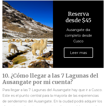
Reserva
desde $45
Ausangate dia
completo desde
Cusco
Leer mas
10. ¿Cómo llegar a las 7 Lagunas del
Ausangate por mi cuenta?
Para llegar a las 7 Lagunas del Ausangate hay que ir a Cusco.
Este es el punto central para la mayoría de las experiencias
de senderismo del Ausangate. En la ciudad podrá adquirir los