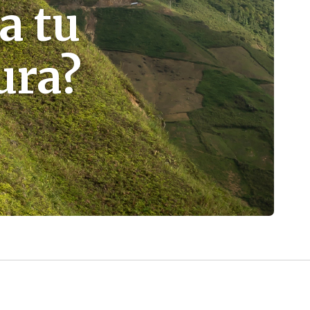
a tu
ura?